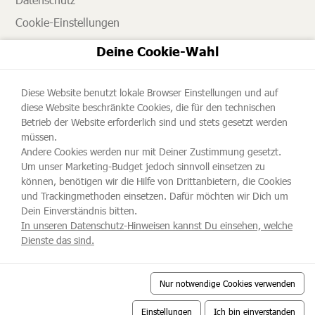
Cookie-Einstellungen
AGB
Deine Cookie-Wahl
Impressum
Diese Website benutzt lokale Browser Einstellungen und auf
NEWSLETTER
diese Website beschränkte Cookies, die für den technischen
Betrieb der Website erforderlich sind und stets gesetzt werden
Bleiben Sie auf dem Laufenden und abonnieren Sie
müssen.
Andere Cookies werden nur mit Deiner Zustimmung gesetzt.
unseren Newsletter.
Um unser Marketing-Budget jedoch sinnvoll einsetzen zu
können, benötigen wir die Hilfe von Drittanbietern, die Cookies
und Trackingmethoden einsetzen. Dafür möchten wir Dich um
Dein Einverständnis bitten.
In unseren Datenschutz-Hinweisen kannst Du einsehen, welche
Dienste das sind.
Nur notwendige Cookies verwenden
Ihr Urlaub auf der Halbinsel Eiderstedt und in St. Peter-
Ording
Einstellungen
Ich bin einverstanden