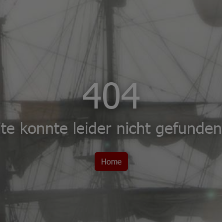
404
ite konnte leider nicht gefunde
Home