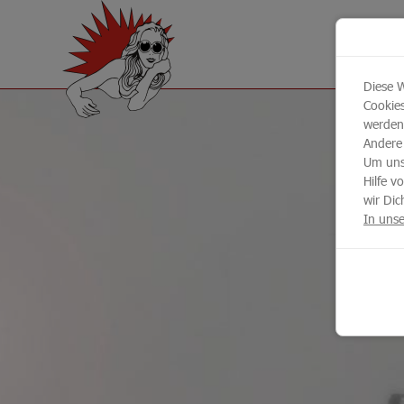
Diese W
Cookies
werden
Andere
Um unse
Hilfe v
wir Dic
In unse