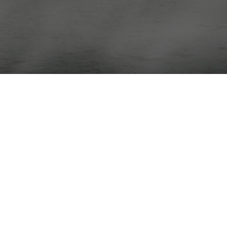
RECHTLICHES
NÜTZLICHES
Datenschutz
Ferienanlagen
Cookie-Einstellungen
Über uns
AGB
Für Vermieter
Impressum
Angebote
Kontakt
Karte