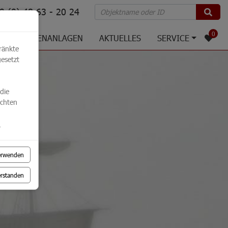
 (0) 48 63 - 20 24
0
E
FERIENANLAGEN
AKTUELLES
SERVICE
ränkte
gesetzt
die
öchten
.
erwenden
erstanden